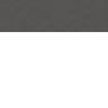
¿Por qué utilizar IUPI
Citas?
El acceso a la Universidad de Puerto Rico,
Recinto de Río Piedras, continuará restringido
debido a la pandemia del COVID-19. IUPI Citas te
permitirá coordinar visitas a oficinas
administrativas o espacios de estudio mediante